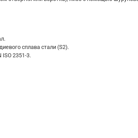
ал.
иевого сплава стали (S2).
 ISO 2351-3.