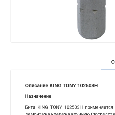
О
Описание KING TONY 102503H
Назначение
Бита KING TONY 102503H применяется
демонтажа крепежа вручную (посредство