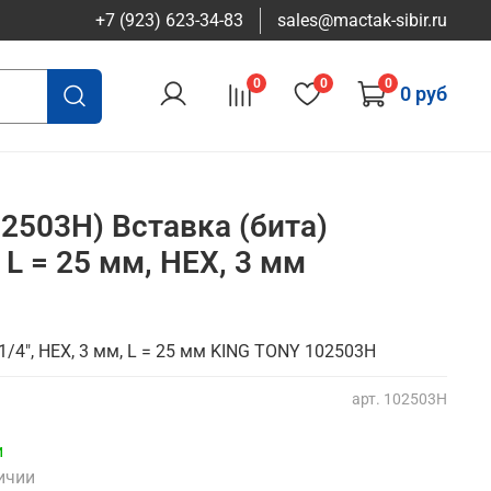
+7 (923) 623-34-83
sales@mactak-sibir.ru
0
0
0
0 руб
2503H) Вставка (бита)
 L = 25 мм, HEX, 3 мм
1/4", HEX, 3 мм, L = 25 мм KING TONY 102503H
арт.
102503H
и
ичии