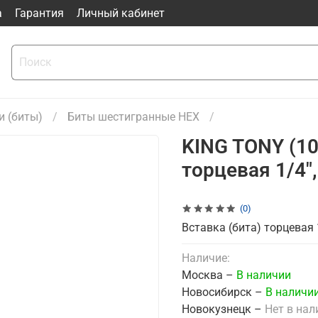
а
Гарантия
Личный кабинет
и (биты)
Биты шестигранные HEX
KING TONY (10
торцевая 1/4",
(0)
Вставка (бита) торцевая 
Наличие:
Москва –
В наличии
Новосибирск –
В наличи
Новокузнецк –
Нет в нал