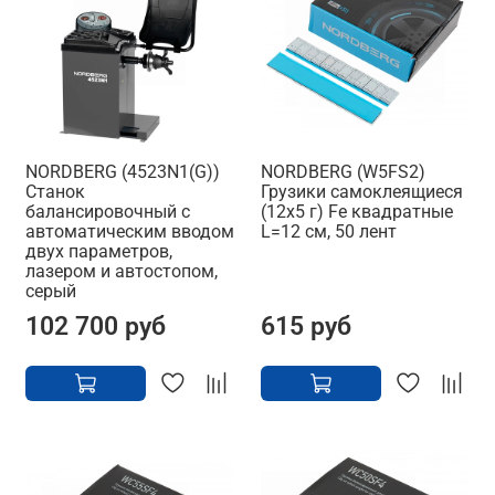
NORDBERG (4523N1(G))
NORDBERG (W5FS2)
Станок
Грузики самоклеящиеся
балансировочный с
(12х5 г) Fe квадратные
автоматическим вводом
L=12 см, 50 лент
двух параметров,
лазером и автостопом,
серый
102 700 руб
615 руб