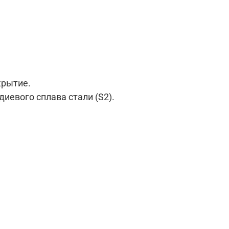
крытие.
иевого сплава стали (S2).