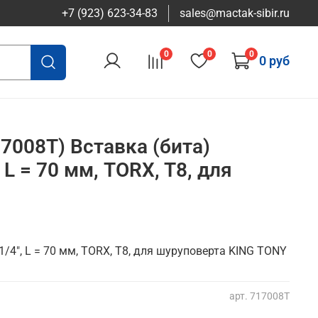
+7 (923) 623-34-83
sales@mactak-sibir.ru
0
0
0
0 руб
7008T) Вставка (бита)
 L = 70 мм, TORX, T8, для
1/4", L = 70 мм, TORX, T8, для шуруповерта KING TONY
арт.
717008T