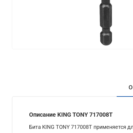
О
Описание KING TONY 717008T
Бита KING TONY 717008T применяется д