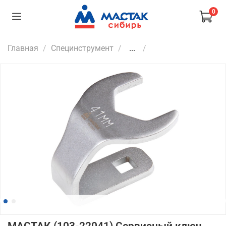
0
Главная
Специнструмент
...