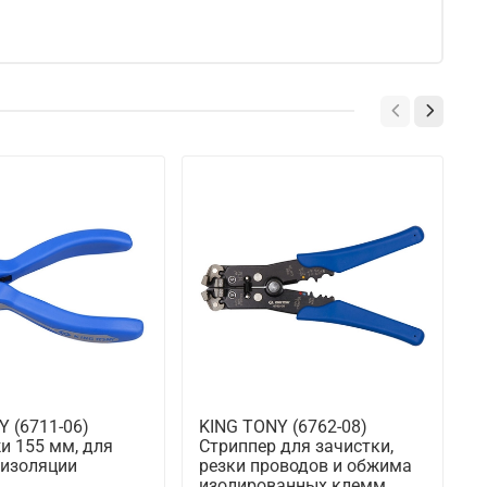
Y (6711-06)
KING TONY (6762-08)
K
и 155 мм, для
Стриппер для зачистки,
С
 изоляции
резки проводов и обжима
р
изолированных клемм
п