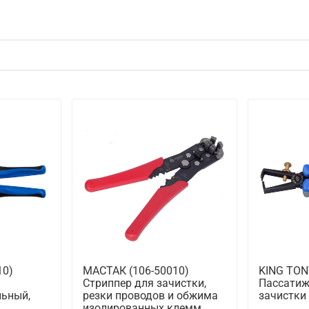
10)
МАСТАК (106-50010)
KING TON
Стриппер для зачистки,
Пассатиж
ьный,
резки проводов и обжима
зачистки
изолированных клемм