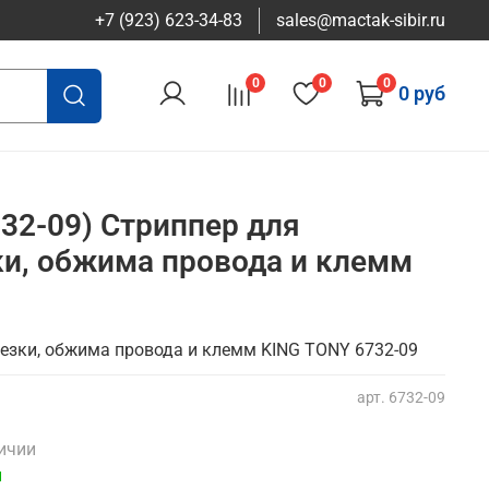
+7 (923) 623-34-83
sales@mactak-sibir.ru
0
0
0
0 руб
32-09) Стриппер для
ки, обжима провода и клемм
резки, обжима провода и клемм KING TONY 6732-09
арт.
6732-09
личии
и