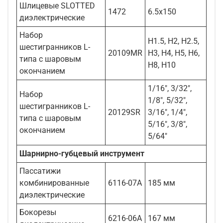
Шлицевые SLOTTED
1472
6.5x150
диэлектрические
Набор
H1.5, H2, H2.5,
шестигранников L-
20109MR
H3, H4, H5, H6,
типа с шаровым
H8, H10
окончанием
1/16", 3/32",
Набор
1/8", 5/32",
шестигранников L-
20129SR
3/16", 1/4",
типа с шаровым
5/16", 3/8",
окончанием
5/64"
Шарнирно-губцевый инструмент
Пассатижи
комбинированные
6116-07A
185 мм
диэлектрические
Бокорезы
6216-06A
167 мм