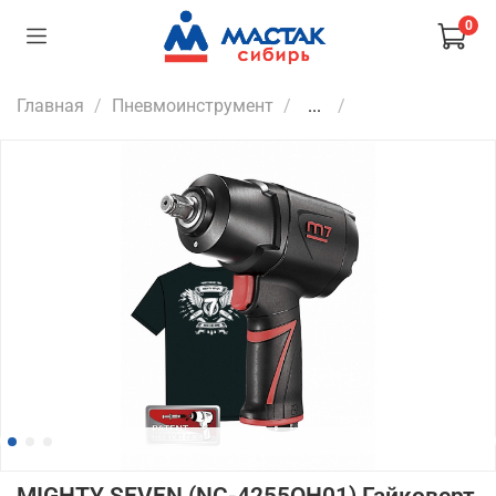
0
Главная
Пневмоинструмент
...