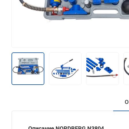
О
Описание NORDBERG N3804