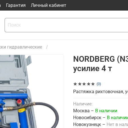
а
Гарантия
Личный кабинет
ки гидравлические
NORDBERG (N3
усилие 4 т
(0)
Растяжка рихтовочная, 
Наличие:
Москва –
В наличии
Новосибирск –
В наличи
Новокузнецк –
Нет в нал