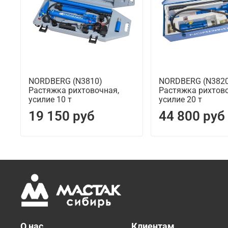
NORDBERG (N3810)
NORDBERG (N3820
Растяжка рихтовочная,
Растяжка рихтово
усилие 10 т
усилие 20 т
19 150 руб
44 800 руб
О нас
Клиентам