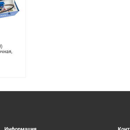
)
чная,
Информация
Кон