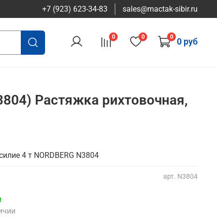
+7 (923) 623-34-83
sales@mactak-sibir.ru
0
0
0
0 руб
804) Растяжка рихтовочная,
усилие 4 т NORDBERG N3804
арт.
N3804
и
ичии