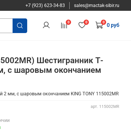
+7 (923) 623-34-83
sales@mactak-sibir.ru
0
0
0
0 руб
15002MR) Шестигранник Т-
м, с шаровым окончанием
й 2 мм, с шаровым окончанием KING TONY 115002MR
арт.
115002MR
личии
и