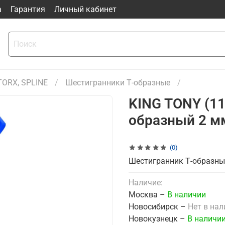
а
Гарантия
Личный кабинет
TORX, SPLINE
Шестигранники Т-образные
KING TONY (1
образный 2 м
(0)
Шестигранник Т-образны
Наличие:
Москва –
В наличии
Новосибирск –
Нет в на
Новокузнецк –
В наличи