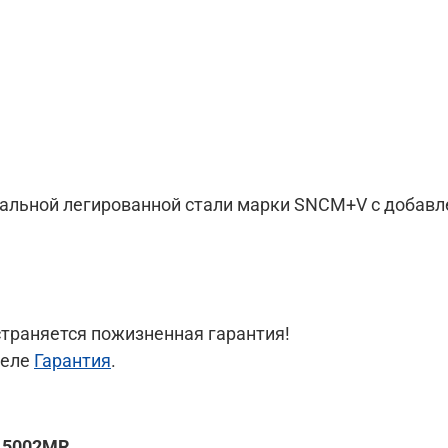
тальной легированной стали марки SNCM+V с добав
траняется пожизненная гарантия!
деле
Гарантия
.
115002MR