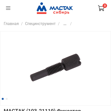
0
Главная
Специнструмент
...