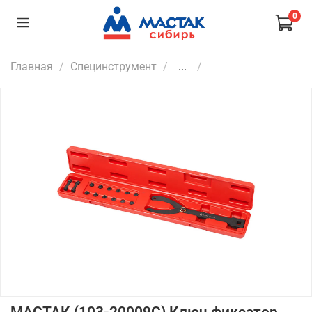
0
Главная
Специнструмент
...