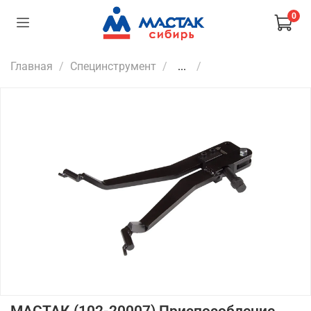
0
Главная
Специнструмент
...